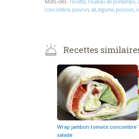
Mots-clés :
recette
,
rouleau de printemps
,
concombre
,
poivron
,
ail
,
légume
,
poisson
,
c
Recettes similaire
Wrap jambon tomate concombre
salade