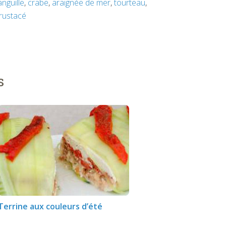
anguille
,
crabe
,
araignée de mer
,
tourteau
,
rustacé
s
Terrine aux couleurs d’été