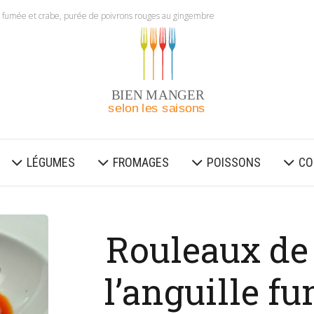
e fumée et crabe, purée de poivrons rouges au gingembre
LÉGUMES
FROMAGES
POISSONS
CO
Rouleaux de
l’anguille fu