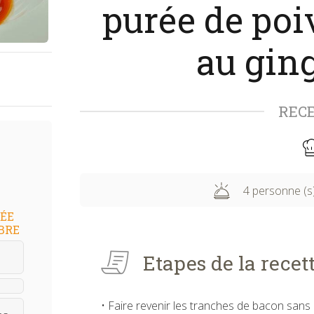
purée de poi
au gin
REC
4 personne (s
RÉE
BRE
Etapes de la recet
• Faire revenir les tranches de bacon sans c