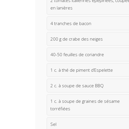
2 tomates italiennes épépinées, coupé
en lanières
4 tranches de bacon
200 g de crabe des neiges
40-50 feuilles de coriandre
1 c. à thé de piment d’Espelette
2 c. à soupe de sauce BBQ
1 c. à soupe de graines de sésame
torréfiées
Sel