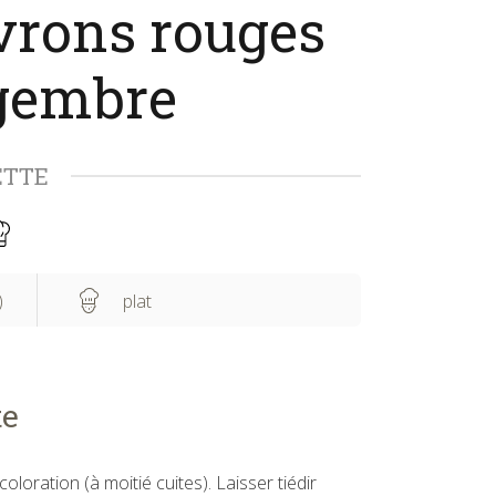
vrons rouges
gembre
ETTE
)
plat
te
oloration (à moitié cuites). Laisser tiédir