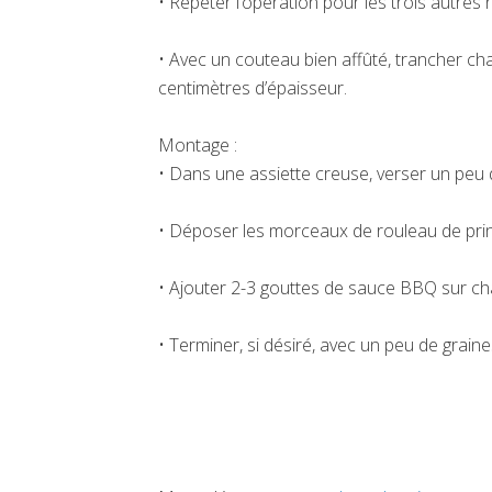
• Répéter l’opération pour les trois autres 
• Avec un couteau bien affûté, trancher c
centimètres d’épaisseur.
Montage :
• Dans une assiette creuse, verser un peu 
• Déposer les morceaux de rouleau de prin
• Ajouter 2-3 gouttes de sauce BBQ sur c
• Terminer, si désiré, avec un peu de graine