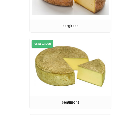
bargkass
PLEINE SAISON
beaumont