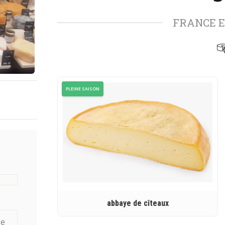
FRANCE 
PLEINE SAISON
abbaye de cîteaux
de