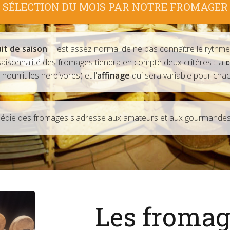
SÉLECTION DU MOIS PAR NOTRE FROMAGER
it de saison
. Il est assez normal de ne pas connaître le rythm
saisonnalité des fromages tiendra en compte deux critères : la
c
ourrit les herbivores) et l'
affinage
qui sera variable pour cha
pédie des fromages s'adresse aux amateurs et aux gourmandes
Les fromag