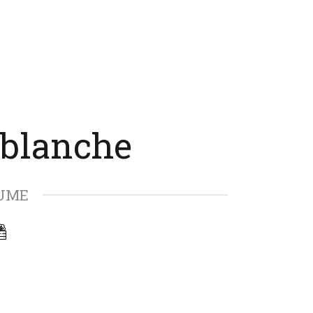
 blanche
UME