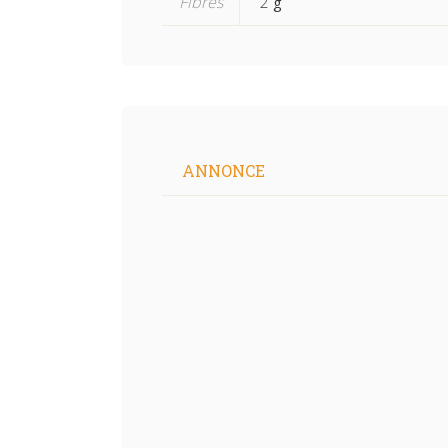
Fibres
2
g
ANNONCE