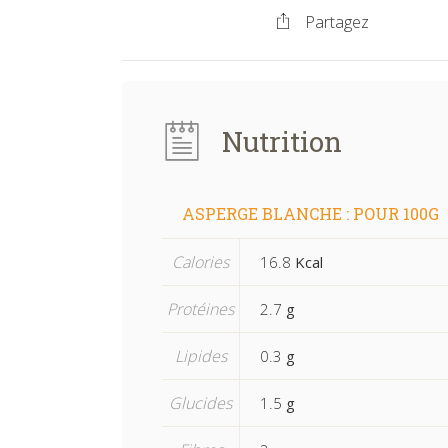
Partagez
Nutrition
ASPERGE BLANCHE : POUR 100G
Calories
16.8
Kcal
Protéines
2.7
g
Lipides
0.3
g
Glucides
1.5
g