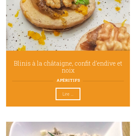
Blinis à la châtaigne, confit d'endive et
noix
APÉRITIFS
Lire ...