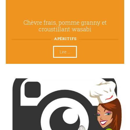
Chèvre frais, pomme granny et
croustillant wasabi
APÉRITIFS
Lire ...