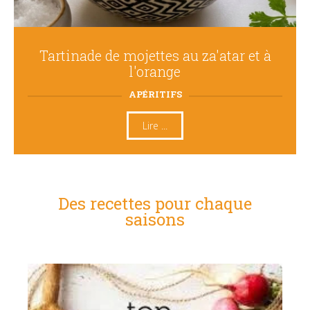
Tartinade de mojettes au za'atar et à
l'orange
APÉRITIFS
Lire ...
Des recettes pour chaque
saisons