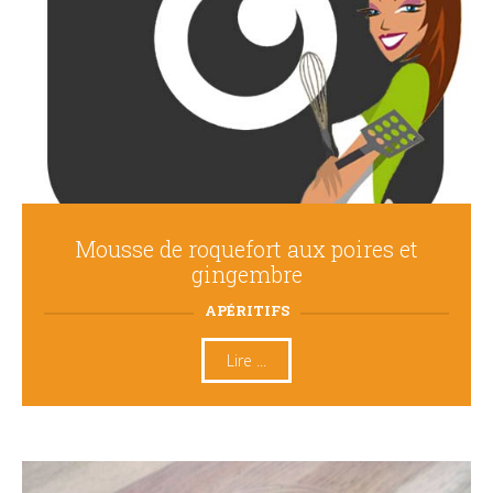
Mousse de roquefort aux poires et
gingembre
APÉRITIFS
Lire ...